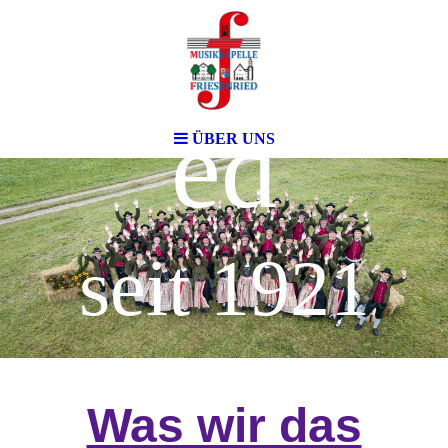
Friesenri
ed
ÜBER UNS
seit 1921
Was wir das