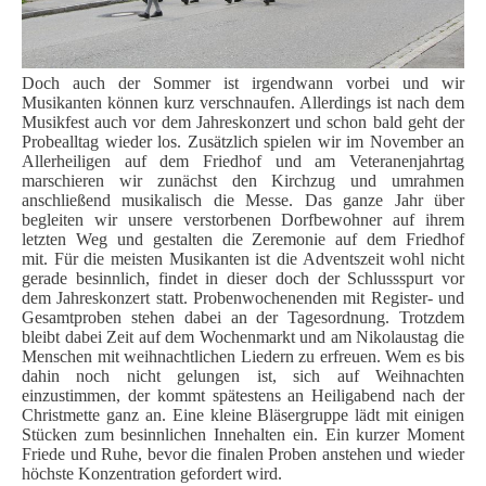
Doch auch der Sommer ist irgendwann vorbei und wir
Musikanten können kurz verschnaufen. Allerdings ist nach dem
Musikfest auch vor dem Jahreskonzert und schon bald geht der
Probealltag wieder los. Zusätzlich spielen wir im November an
Allerheiligen auf dem Friedhof und am Veteranenjahrtag
marschieren wir zunächst den Kirchzug und umrahmen
anschließend musikalisch die Messe. Das ganze Jahr über
begleiten wir unsere verstorbenen Dorfbewohner auf ihrem
letzten Weg und gestalten die Zeremonie auf dem Friedhof
mit.
Für die meisten Musikanten ist die Adventszeit wohl nicht
gerade besinnlich, findet in dieser doch der Schlussspurt vor
dem Jahreskonzert statt. Probenwochenenden mit Register- und
Gesamtproben stehen dabei an der Tagesordnung. Trotzdem
bleibt dabei Zeit auf dem Wochenmarkt und am Nikolaustag die
Menschen mit weihnachtlichen Liedern zu erfreuen. Wem es bis
dahin noch nicht gelungen ist, sich auf Weihnachten
einzustimmen, der kommt spätestens an Heiligabend nach der
Christmette ganz an. Eine kleine Bläsergruppe lädt mit einigen
Stücken zum besinnlichen Innehalten ein. Ein kurzer Moment
Friede und Ruhe, bevor die finalen Proben anstehen und wieder
höchste Konzentration gefordert wird.